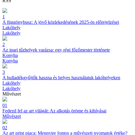
RSS
1
A függönybusz: A jövő közlekedésének 2025-ös előrejelzései
Lakóhely
Lakóhely
2
Az ipari tűzhelyek varázsa: egy régi főzőmester története
Konyha
Konyha
3
A hulladékgyűjtők haszna és helyes használatuk lakóhelyeken
Lakóhely
Lakóhely
Művészet
01
Fedezd fel az art világát: Az alkotás öröme és kihívásai
Művészet
02
Az art print piaca: Mennyire fontos a művészeti nyomatok értéke?