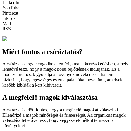
LinkedIn
YouTube
Pinterest
TikTok
Mail
RSS
Miért fontos a csíráztatás?
A csíráztatás egy elengedhetetlen folyamat a kertészkedésben, amely
lehetővé teszi, hogy a magok korai fejlődésnek induljanak. Ez a
módszer nemcsak gyorsítja a növények növekedését, hanem
biztosítja, hogy egészséges és erős palántákat neveljünk, amelyek
később kibírják a kert kihívásait.
A megfelelő magok kiválasztása
A csíráztatás előtt fontos, hogy a megfelelő magokat válaszd ki.
Ellenőrizd a magok minőségét és frissességét. Az organikus magok
választása lehetővé teszi, hogy vegyszerek nélkül termeszd a
növényeidet.