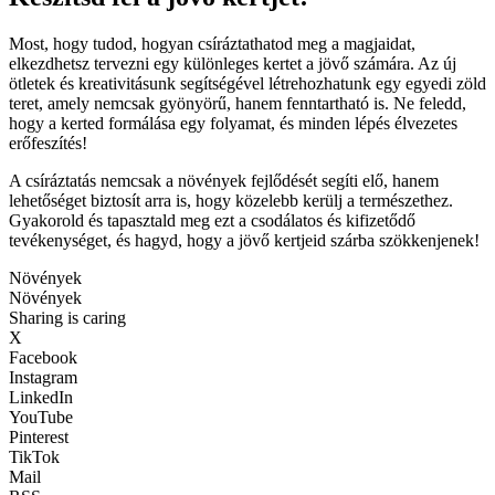
Most, hogy tudod, hogyan csíráztathatod meg a magjaidat,
elkezdhetsz tervezni egy különleges kertet a jövő számára. Az új
ötletek és kreativitásunk segítségével létrehozhatunk egy egyedi zöld
teret, amely nemcsak gyönyörű, hanem fenntartható is. Ne feledd,
hogy a kerted formálása egy folyamat, és minden lépés élvezetes
erőfeszítés!
A csíráztatás nemcsak a növények fejlődését segíti elő, hanem
lehetőséget biztosít arra is, hogy közelebb kerülj a természethez.
Gyakorold és tapasztald meg ezt a csodálatos és kifizetődő
tevékenységet, és hagyd, hogy a jövő kertjeid szárba szökkenjenek!
Növények
Növények
Sharing is caring
X
Facebook
Instagram
LinkedIn
YouTube
Pinterest
TikTok
Mail