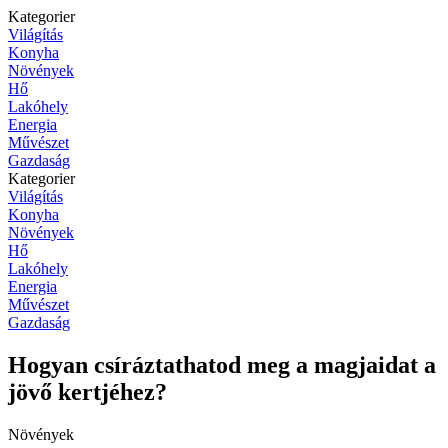
Kategorier
Világítás
Konyha
Növények
Hő
Lakóhely
Energia
Művészet
Gazdaság
Kategorier
Világítás
Konyha
Növények
Hő
Lakóhely
Energia
Művészet
Gazdaság
Hogyan csíráztathatod meg a magjaidat a
jövő kertjéhez?
Növények