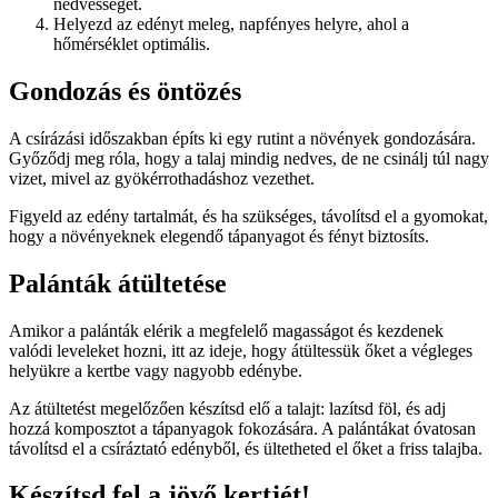
nedvességet.
Helyezd az edényt meleg, napfényes helyre, ahol a
hőmérséklet optimális.
Gondozás és öntözés
A csírázási időszakban építs ki egy rutint a növények gondozására.
Győződj meg róla, hogy a talaj mindig nedves, de ne csinálj túl nagy
vizet, mivel az gyökérrothadáshoz vezethet.
Figyeld az edény tartalmát, és ha szükséges, távolítsd el a gyomokat,
hogy a növényeknek elegendő tápanyagot és fényt biztosíts.
Palánták átültetése
Amikor a palánták elérik a megfelelő magasságot és kezdenek
valódi leveleket hozni, itt az ideje, hogy átültessük őket a végleges
helyükre a kertbe vagy nagyobb edénybe.
Az átültetést megelőzően készítsd elő a talajt: lazítsd föl, és adj
hozzá komposztot a tápanyagok fokozására. A palántákat óvatosan
távolítsd el a csíráztató edényből, és ültetheted el őket a friss talajba.
Készítsd fel a jövő kertjét!