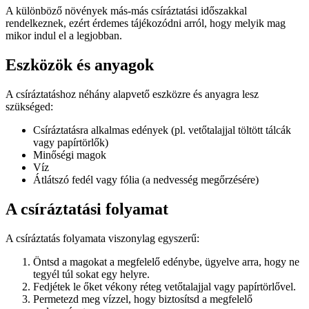
A különböző növények más-más csíráztatási időszakkal
rendelkeznek, ezért érdemes tájékozódni arról, hogy melyik mag
mikor indul el a legjobban.
Eszközök és anyagok
A csíráztatáshoz néhány alapvető eszközre és anyagra lesz
szükséged:
Csíráztatásra alkalmas edények (pl. vetőtalajjal töltött tálcák
vagy papírtörlők)
Minőségi magok
Víz
Átlátszó fedél vagy fólia (a nedvesség megőrzésére)
A csíráztatási folyamat
A csíráztatás folyamata viszonylag egyszerű:
Öntsd a magokat a megfelelő edénybe, ügyelve arra, hogy ne
tegyél túl sokat egy helyre.
Fedjétek le őket vékony réteg vetőtalajjal vagy papírtörlővel.
Permetezd meg vízzel, hogy biztosítsd a megfelelő