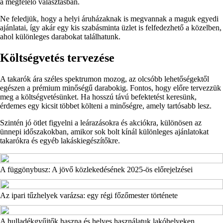
a megfelelő választásban.
Ne feledjük, hogy a helyi áruházaknak is megvannak a maguk egyedi
ajánlatai, így akár egy kis szabásminta üzlet is felfedezhető a közelben,
ahol különleges darabokat találhatunk.
Költségvetés tervezése
A takarók ára széles spektrumon mozog, az olcsóbb lehetőségektől
egészen a prémium minőségű darabokig. Fontos, hogy előre tervezzük
meg a költségvetésünket. Ha hosszú távú befektetést keresünk,
érdemes egy kicsit többet költeni a minőségre, amely tartósabb lesz.
Szintén jó ötlet figyelni a leárazásokra és akciókra, különösen az
ünnepi időszakokban, amikor sok bolt kínál különleges ajánlatokat
takarókra és egyéb lakáskiegészítőkre.
A függönybusz: A jövő közlekedésének 2025-ös előrejelzései
Az ipari tűzhelyek varázsa: egy régi főzőmester története
A hulladékgyűjtők haszna és helyes használatuk lakóhelyeken