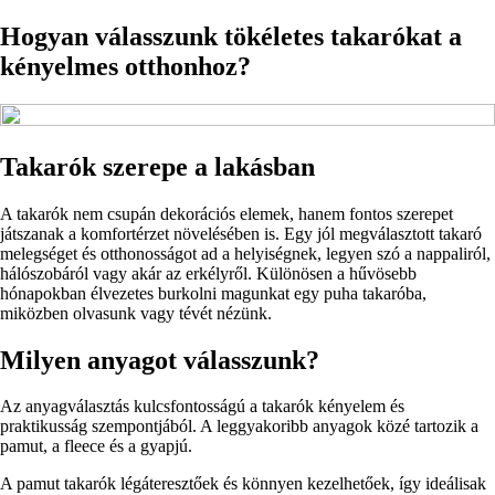
Hogyan válasszunk tökéletes takarókat a
kényelmes otthonhoz?
Takarók szerepe a lakásban
A takarók nem csupán dekorációs elemek, hanem fontos szerepet
játszanak a komfortérzet növelésében is. Egy jól megválasztott takaró
melegséget és otthonosságot ad a helyiségnek, legyen szó a nappaliról,
hálószobáról vagy akár az erkélyről. Különösen a hűvösebb
hónapokban élvezetes burkolni magunkat egy puha takaróba,
miközben olvasunk vagy tévét nézünk.
Milyen anyagot válasszunk?
Az anyagválasztás kulcsfontosságú a takarók kényelem és
praktikusság szempontjából. A leggyakoribb anyagok közé tartozik a
pamut, a fleece és a gyapjú.
A pamut takarók légáteresztőek és könnyen kezelhetőek, így ideálisak