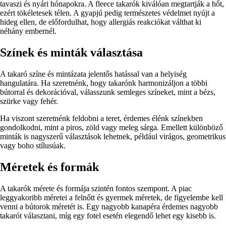
tavaszi és nyári hónapokra. A fleece takarók kiválóan megtartják a hőt,
ezért tökéletesek télen. A gyapjú pedig természetes védelmet nyújt a
hideg ellen, de előfordulhat, hogy allergiás reakciókat válthat ki
néhány embernél.
Színek és minták választása
A takaró színe és mintázata jelentős hatással van a helyiség
hangulatára. Ha szeretnénk, hogy takarónk harmonizáljon a többi
bútorral és dekorációval, válasszunk semleges színeket, mint a bézs,
szürke vagy fehér.
Ha viszont szeretnénk feldobni a teret, érdemes élénk színekben
gondolkodni, mint a piros, zöld vagy meleg sárga. Emellett különböző
minták is nagyszerű választások lehetnek, például virágos, geometrikus
vagy boho stílusúak.
Méretek és formák
A takarók mérete és formája szintén fontos szempont. A piac
leggyakoribb méretei a felnőtt és gyermek méretek, de figyelembe kell
venni a bútorok méretét is. Egy nagyobb kanapéra érdemes nagyobb
takarót választani, míg egy fotel esetén elegendő lehet egy kisebb is.