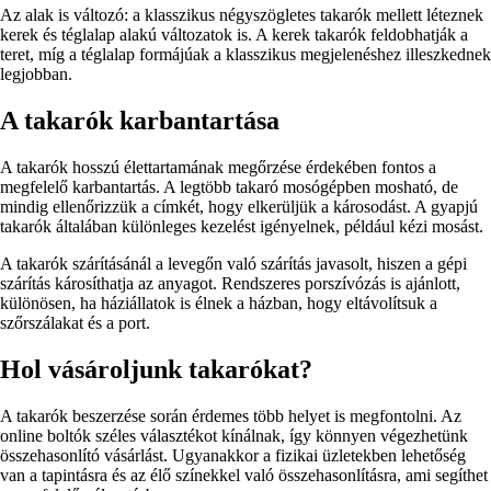
Az alak is változó: a klasszikus négyszögletes takarók mellett léteznek
kerek és téglalap alakú változatok is. A kerek takarók feldobhatják a
teret, míg a téglalap formájúak a klasszikus megjelenéshez illeszkednek
legjobban.
A takarók karbantartása
A takarók hosszú élettartamának megőrzése érdekében fontos a
megfelelő karbantartás. A legtöbb takaró mosógépben mosható, de
mindig ellenőrizzük a címkét, hogy elkerüljük a károsodást. A gyapjú
takarók általában különleges kezelést igényelnek, például kézi mosást.
A takarók szárításánál a levegőn való szárítás javasolt, hiszen a gépi
szárítás károsíthatja az anyagot. Rendszeres porszívózás is ajánlott,
különösen, ha háziállatok is élnek a házban, hogy eltávolítsuk a
szőrszálakat és a port.
Hol vásároljunk takarókat?
A takarók beszerzése során érdemes több helyet is megfontolni. Az
online boltók széles választékot kínálnak, így könnyen végezhetünk
összehasonlító vásárlást. Ugyanakkor a fizikai üzletekben lehetőség
van a tapintásra és az élő színekkel való összehasonlításra, ami segíthet